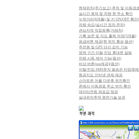
현재위치(주기보고) 추적 및 이동경
실시간 궤적 및 차량 현 주소 확인
누적거리(6개월) 및 키 ON/OFF 확
차량 속도(실시간 정차.주차)
관심지역 직접등록(거래처)
기록 보존 및 지도 출력 저장(3개월)
응급버튼 제공(현 위치 통보,옵션)
주전원 및 GPS 단선 감지 기능
영역 구간 이탈,진입 휴대폰 알림
차량 시동 제어 기능(옵션)
비상 버튼(sos제공)(옵션)
이탈/진입 SMS문자 발송은 타업체에
항공지도 인터넷 관제 제공
스마트폰 어플 다운후 위치확인
폰에서 이동경로 주소 번지 확인
데이타연동 좌표값 제공
실내위치추적 원천기술 보유