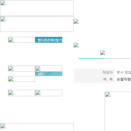
작성자
본사 영
제 목
순찰차량신