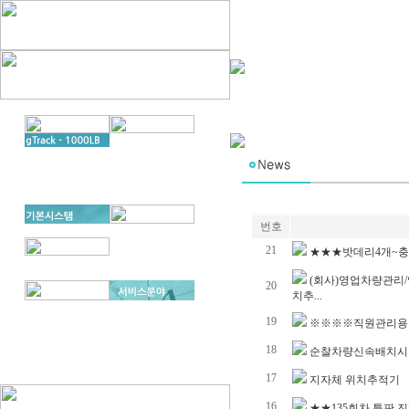
번호
21
★★★밧데리4개~충
(회사)영업차량관리/
20
치추...
19
※※※※직원관리용 
18
순찰차량신속배치시스템
17
지자체 위치추적기
16
★★135회차 특판 