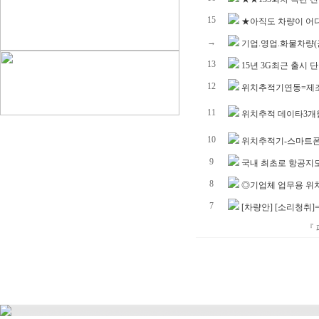
15
★아직도 차량이 어
→
기업.영업.화물차량(
13
15년 3G최근 출시 
12
위치추적기연동=제
11
위치추적 데이타3개
10
위치추적기-스마트
9
국내 최초로 항공지
8
◎기업체 업무용 위
7
[차량안] [소리청취
『